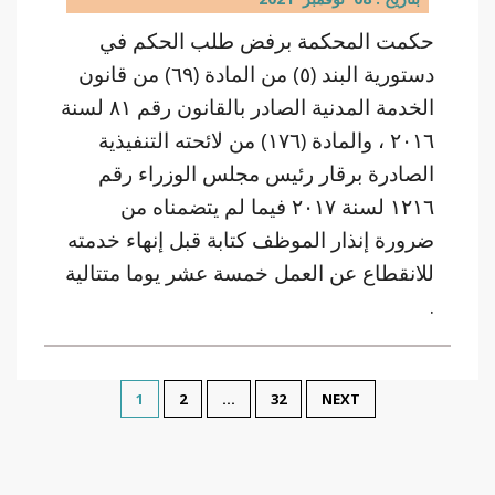
حكمت المحكمة برفض طلب الحكم في
دستورية البند (٥) من المادة (٦٩) من قانون
الخدمة المدنية الصادر بالقانون رقم ٨١ لسنة
٢٠١٦ ، والمادة (١٧٦) من لائحته التنفيذية
الصادرة برقار رئيس مجلس الوزراء رقم
١٢١٦ لسنة ٢٠١٧ فيما لم يتضمناه من
ضرورة إنذار الموظف كتابة قبل إنهاء خدمته
للانقطاع عن العمل خمسة عشر يوما متتالية
.
1
2
…
32
NEXT