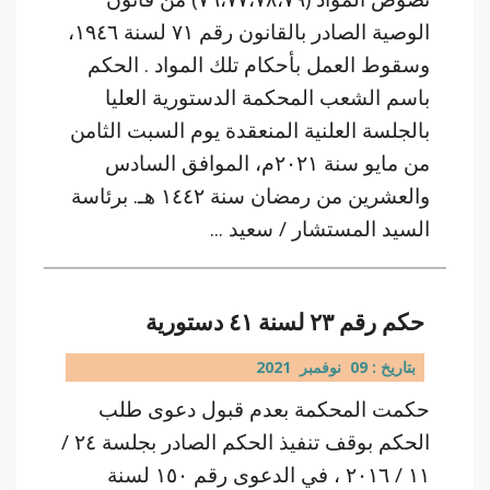
الوصية الصادر بالقانون رقم ٧١ لسنة ١٩٤٦،
وسقوط العمل بأحكام تلك المواد . الحكم
باسم الشعب المحكمة الدستورية العليا
بالجلسة العلنية المنعقدة يوم السبت الثامن
من مايو سنة ٢٠٢١م، الموافق السادس
والعشرين من رمضان سنة ١٤٤٢ هـ. برئاسة
السيد المستشار / سعيد ...
حكم رقم ٢٣ لسنة ٤١ دستورية
بتاريخ : 09 نوفمبر 2021
حكمت المحكمة بعدم قبول دعوى طلب
الحكم بوقف تنفيذ الحكم الصادر بجلسة ٢٤ /
١١ / ٢٠١٦ ، في الدعوى رقم ١٥٠ لسنة