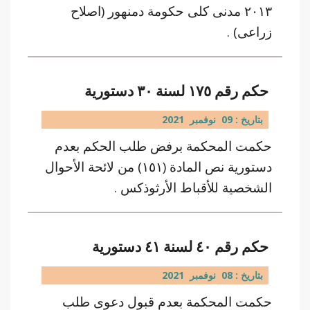
٢٠١٣ مدنى كلى حكومة دمنهور (اصلاح
زراعى) .
حكم رقم ١٧٥ لسنة ٣٠ دستورية
بتاريخ : 09 نوفمبر 2021
حكمت المحكمة برفض طلب الحكم بعدم
دستورية نص المادة (١٥١) من لائحة الأحوال
الشخصية للأقباط الأرثوذكس .
حكم رقم ٤٠ لسنة ٤١ دستورية
بتاريخ : 08 نوفمبر 2021
حكمت المحكمة بعدم قبول دعوى طلب