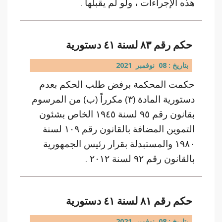
هذه الإجراءات ، ولو لم يقبلها .
حكم رقم ٨٣ لسنة ٤١ دستورية
بتاريخ : 08 نوفمبر 2021
حكمت المحكمة برفض طلب الحكم بعدم
دستورية المادة (٣) مكرراً (ب) من المرسوم
بقانون رقم ٩٥ لسنة ١٩٤٥ الخاص بشئون
التموين المضافة بالقانون رقم ١٠٩ لسنة
١٩٨٠ والمستبدلة بقرار رئيس الجمهورية
بالقانون رقم ٩٢ لسنة ٢٠١٢ .
حكم رقم ٨١ لسنة ٤١ دستورية
بتاريخ : 08 نوفمبر 2021