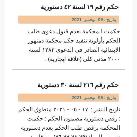
حكم رقم ١٩ لسنة ٤٢ دستورية
بتاريخ : 09 نوفمبر 2021
حكمت المحكمة بعدم قبول دعوى طلب
الحكم بأولوية تنفيذ حكم محكمة دمنهور
الابتدائية الصادر في الدعوى ١٢٨٢ لسنة
٢٠٠٠ مدنى كلى (علاقة ايجارية) .
حكم رقم ٢١٦ لسنة ٣٠ دستورية
بتاريخ : 09 نوفمبر 2021
تاريخ النشر : ١٧ - ٠٥ - ٢٠٢١ منطوق الحكم
: رفض دستورية مضمون الحكم : حكمت
المحكمة برفض طلب الحكم بعدم دستورية
نصوص المواد (٧٦،٧٧،٧٨،٧٩) من قانون