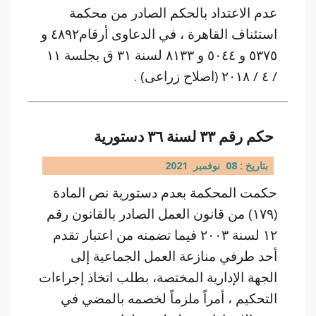
عدم الاعتداد بالحكم الصادر من محكمة
استئناف القاهرة ، في الدعاوى أرقام٤٨٩٢ و
٥٣٧٥ و ٥٠٤٤ و ٨١٣٣ لسنة ٣١ ق بجلسة ١١
/ ٤ / ٢٠١٨ (اصلاح زراعى) .
حكم رقم ٣٣ لسنة ٣٦ دستورية
بتاريخ : 08 نوفمبر 2021
حكمت المحكمة بعدم دستورية نص المادة
(١٧٩) من قانون العمل الصادر بالقانون رقم
١٢ لسنة ٢٠٠٣ فيما تضمنه من اعتبار تقدم
أحد طرفي منازعة العمل الجماعية إلى
الجهة الإدارية المختصة، بطلب اتخاذ إجراءات
التحكيم ، أمراً ملزماً لخصمه بالمضي في