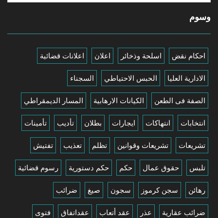
وسوم
احكام نقض
اسلحة وذخائر
اعلان
اعلانات قضائية
الادارية العليا
الحبس الاحتياطي
السجناء
الصفة فى الطعن
الكيانات الارهابية
المسار الديمقراطي
انتخابات
انتهاكات
ايجارات
بطلان
تأديب
تأمينات
تشريعات
تشريعات وقوانين
تظلم
تعذيب
تفتيش
تلبس
حقوق عمال
حكم
حكم دستورية
رسوم قضائية
رهائن
سجن كرموز
سجون
صيغ
ضرائب
ضرائب عقارية
عذر
عقد أتعاب
عقداتفاق
فتوى