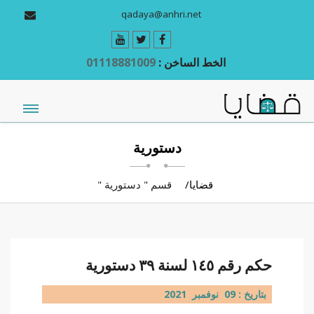
qadaya@anhri.net
الخط الساخن :
01118881009
دستورية
قضايا
قسم " دستورية "
حكم رقم ١٤٥ لسنة ٣٩ دستورية
بتاريخ : 09 نوفمبر 2021