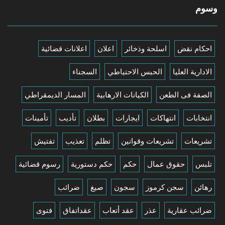
وسوم
احكام نقض
اسلحة وذخائر
اعلان
اعلانات قضائية
الادارية العليا
الحبس الاحتياطي
السجناء
الصفة فى الطعن
الكيانات الارهابية
المسار الديمقراطي
انتخابات
انتهاكات
ايجارات
بطلان
تأديب
تأمينات
تشريعات
تشريعات وقوانين
تظلم
تعذيب
تفتيش
تلبس
حقوق عمال
حكم
حكم دستورية
رسوم قضائية
رهائن
سجن كرموز
سجون
صيغ
ضرائب
ضرائب عقارية
عذر
عقد أتعاب
عقداتفاق
فتوى