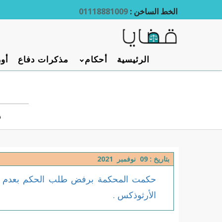
الخط الساخن :
01118881009
الرئيسية
أحكام
مذكرات دفاع
أور
ق
بتاريخ : 09 نوفمبر 2021
الأرثوذكس .