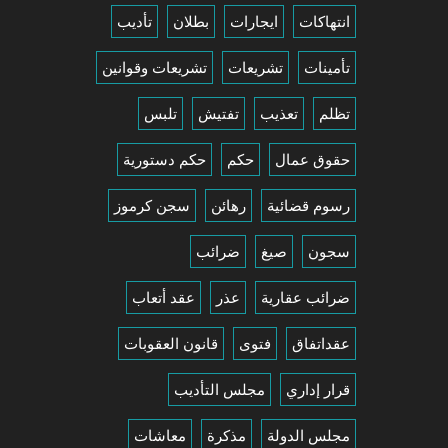
انتهاكات
ايجارات
بطلان
تأديب
تأمينات
تشريعات
تشريعات وقوانين
تظلم
تعذيب
تفتيش
تلبس
حقوق عمال
حكم
حكم دستورية
رسوم قضائية
رهائن
سجن كرموز
سجون
صيغ
ضرائب
ضرائب عقارية
عذر
عقد أتعاب
عقداتفاق
فتوى
قانون العقوبات
قرار إداري
مجلس التأديب
مجلس الدولة
مذكرة
معاشات