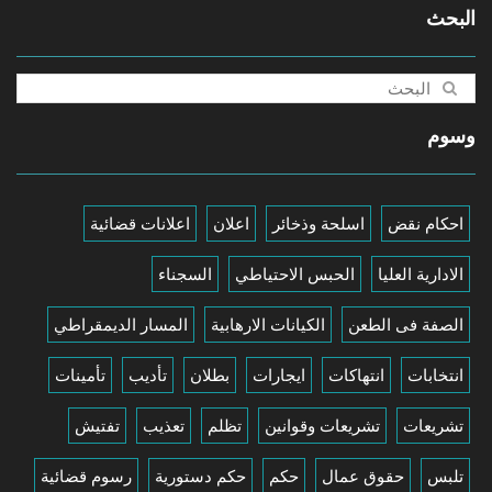
البحث
وسوم
احكام نقض
اسلحة وذخائر
اعلان
اعلانات قضائية
الادارية العليا
الحبس الاحتياطي
السجناء
الصفة فى الطعن
الكيانات الارهابية
المسار الديمقراطي
انتخابات
انتهاكات
ايجارات
بطلان
تأديب
تأمينات
تشريعات
تشريعات وقوانين
تظلم
تعذيب
تفتيش
تلبس
حقوق عمال
حكم
حكم دستورية
رسوم قضائية