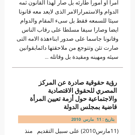
امرأ او امورأ طارئه بل صار لهذا القانون ثمه
الدوام والاستمرارالامر الذى لايعد معه قانونا
سيئا للسمعه فقط بل سىء المقام والدوام
ايضا وصارا سيفا مسلطا على رقاب الناس
وقانونا جاسما على صدور ابناءهذة الامه التى
صارت تئن وتتوجع من ملاحقتها دائمابقوانين
سيئه ومهينه ومقيدة بل وقاتله ...
رؤية حقوقية صادرة عن المركز
المصري للحقوق الاقتصادية
والاجتماعية حول أزمة تعيين المرأة
قاضية بمجلس الدولة
بتاريخ : 11 مارس 2010
(11مارس2010) على سبيل التقديم منذ