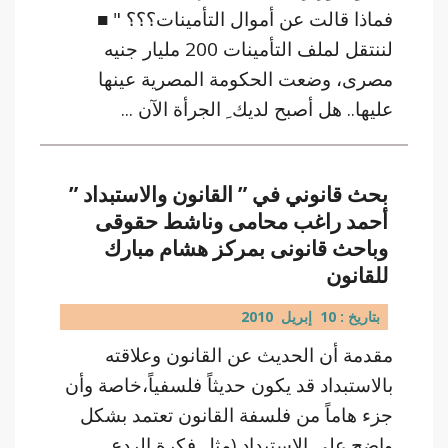
فماذا قالت عن أموال التأمينات؟؟؟ " ■
لننتقل لملف التأمينات 200 مليار جنيه
مصرى، وضعت الحكومة المصرية عينها
عليها.. هل أصبح لديك ِ الجرأة الآن ...
بحث قانوني في ” القانون والاستبداد ”
أحمد راغب محامى وناشط حقوقى
وباحث قانونى بمركز هشام مبارك
للقانون
بتاريخ : 10 إبريل 2010
مقدمة أن الحديث عن القانون وعلاقته
بالاستبداد قد يكون حديثاً فلسفياً،خاصة وأن
جزء هاماً من فلسفة القانون تعتمد بشكل
واضح على الاستبداد (مثل فكرة الردع