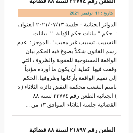
الطعن رقم ٢٣٧٧٤ لسنة ٨٨ قضائية
بتاريخ : 11 نوفمبر 2021
الدوائر الجنائية - جلسة ٢٠٢١/٠٧/١٣ العنوان
: حكم " بيانات حكم الإدانة " " بيانات
التسبيب. تسبيب غير معيب ". الموجز : عدم
رسم القانون شكلاً يصوغ فيه الحكم بيان
الواقعة المستوجبة للعقوبة والظروف التي
وقعت فيها. كفاية أن يكون ما أورده مؤدياً
إلى تفهم الواقعة بأركانها وظروفها. الحكم
باسم الشعب محكمة النقض دائرة الثلاثاء ( د
) الجنائية الطعن رقم ٢٣٧٧٤ لسنة ٨٨
القضائية جلسة الثلاثاء الموافق ١٣ من ...
الطعن رقم ٢١٨٩٧ لسنة ٨٨ قضائية