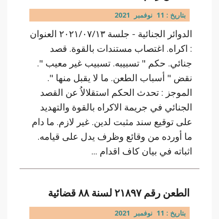
بتاريخ : 11 نوفمبر 2021
الدوائر الجنائية - جلسة ٢٠٢١/٠٧/١٣ العنوان
: اكراه. اغتصاب مستندات بالقوة. قصد
جنائي. حكم " تسبيبه. تسبيب غير معيب ".
نقض " أسباب الطعن. ما لا يقبل منها ".
الموجز : تحدث الحكم استقلالاُ عن القصد
الجنائي في جريمة الاكراه بالقوة والتهديد
على توقيع سند مثبت لدين. غير لازم. ما دام
ما أورده من وقائع وظرف يدل على قيامه.
اثباته في بيان كاف اقدام ...
الطعن رقم ٢١٨٩٧ لسنة ٨٨ قضائية
بتاريخ : 11 نوفمبر 2021