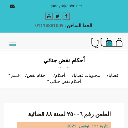
qadaya@anhri.net
الخط الساخن :
01118881009
أحكام نقض جنائي
قضايا
محتويات قضايا
أحكام
أحكام نقض
قسم "
أحكام نقض جنائي "
الطعن رقم ٢٥٠٠٦ لسنة ٨٨ قضائية
بتاريخ : 11 نوفمبر 2021