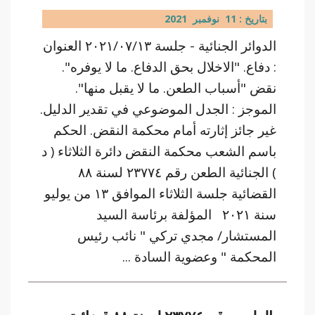
بتاريخ : 11 نوفمبر 2021
الدوائر الجنائية - جلسة ٢٠٢١/٠٧/١٣ العنوان
: دفاع. "الاخلال بحق الدفاع. ما لا يوفره".
نقض "أسباب الطعن. ما لا يقبل منها".
الموجز : الجدل الموضوعي في تقدير الدليل.
غير جائز إثارته أمام محكمة النقض. الحكم
باسم الشعب محكمة النقض دائرة الثلاثاء ( د
) الجنائية الطعن رقم ٢٣٧٧٤ لسنة ٨٨
القضائية جلسة الثلاثاء الموافق ١٣ من يوليو
سنة ٢٠٢١ المؤلفة برئاسة السيد
المستشار/ مجدي تركي " نائب رئيس
المحكمة " وعضوية السادة ...