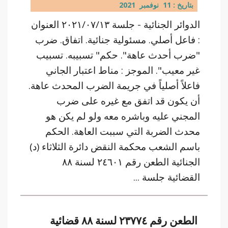
بتاريخ : 11 نوفمبر 2021
الدوائر الجنائية - جلسة ٢٠٢١/٠٧/١٣ العنوان
: فاعل أصلي. مسئولية جنائية. اتفاق. ضرب
"ضرب أحدث عاهة". حكم" تسبيبه. تسبيب
غير معيب". الموجز : مناط اعتبار الجاني
فاعلاً أصلياً في جريمة الضرب المحدث عاهة.
أن يكون قد اتفق مع غيره على ضرب
المجني عليه وباشره معه ولو لم يكن هو
محدث الضربة التي سببت العاهة. الحكم
باسم الشعب محكمة النقض دائرة الثلاثاء (د)
الجنائية الطعن رقم ٢٤٦٠١ لسنة ٨٨
القضائية جلسة ...
الطعن رقم ٢٣٧٧٤ لسنة ٨٨ قضائية