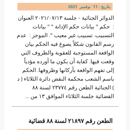
بتاريخ : 11 نوفمبر 2021
الدوائر الجنائية - جلسة ٢٠٢١/٠٧/١٣ العنوان
: حكم " بيانات حكم الإدانة " " بيانات
التسبيب. تسبيب غير معيب ". الموجز : عدم
رسم القانون شكلاً يصوغ فيه الحكم بيان
الواقعة المستوجبة للعقوبة والظروف التي
وقعت فيها. كفاية أن يكون ما أورده مؤدياً
إلى تفهم الواقعة بأركانها وظروفها. الحكم
باسم الشعب محكمة النقض دائرة الثلاثاء ( د
) الجنائية الطعن رقم ٢٣٧٧٤ لسنة ٨٨
القضائية جلسة الثلاثاء الموافق ١٣ من ...
الطعن رقم ٢١٨٩٧ لسنة ٨٨ قضائية