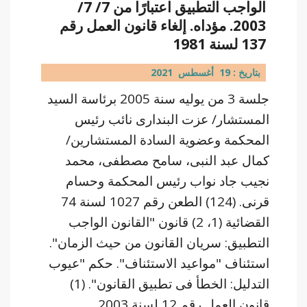
الواجب التطبيق اعتبارًا من 7/ 7/
2003. مؤداه. إلغاء قانون العمل رقم
137 لسنة 1981
بتاريخ : 19 أغسطس 2021
جلسة 3 من يوليه سنة 2005 برئاسة السيد
المستشار/ عزت البندارى نائب رئيس
المحكمة وعضوية السادة المستشارين/
كمال عبد النبى، سامح مصطفى، محمد
نجيب جاد نواب رئيس المحكمة وحسام
قرنى. (124) الطعن رقم 1027 لسنة 74
القضائية (1، 2) قانون "القانون الواجب
التطبيق: سريان القانون من حيث الزمان".
استئناف "مواعيد الاستئناف". حكم "عيوب
التدليل: الخطأ فى تطبيق القانون". (1)
قانون العمل رقم 12 لسنة 2003 ...