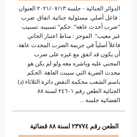
الدوائر الجنائية - جلسة ٢٠٢١/٠٧/١٣ العنوان
: فاعل أصلي. مسئولية جنائية. اتفاق. ضرب
"ضرب أحدث عاهة". حكم" تسبيبه. تسبيب
غير معيب". الموجز : مناط اعتبار الجاني
فاعلاً أصلياً في جريمة الضرب المحدث عاهة.
أن يكون قد اتفق مع غيره على ضرب
المجني عليه وباشره معه ولو لم يكن هو
محدث الضربة التي سببت العاهة. الحكم
باسم الشعب محكمة النقض دائرة الثلاثاء (د)
الجنائية الطعن رقم ٢٤٦٠١ لسنة ٨٨
القضائية جلسة ...
الطعن رقم ٢٣٧٧٤ لسنة ٨٨ قضائية