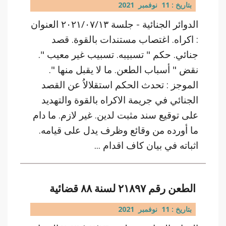
بتاريخ : 11 نوفمبر 2021
الدوائر الجنائية - جلسة ٢٠٢١/٠٧/١٣ العنوان
: اكراه. اغتصاب مستندات بالقوة. قصد
جنائي. حكم " تسبيبه. تسبيب غير معيب ".
نقض " أسباب الطعن. ما لا يقبل منها ".
الموجز : تحدث الحكم استقلالاُ عن القصد
الجنائي في جريمة الاكراه بالقوة والتهديد
على توقيع سند مثبت لدين. غير لازم. ما دام
ما أورده من وقائع وظرف يدل على قيامه.
اثباته في بيان كاف اقدام ...
الطعن رقم ٢١٨٩٧ لسنة ٨٨ قضائية
بتاريخ : 11 نوفمبر 2021