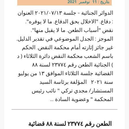
بتاريخ : 11 نوفمبر 2021
الدوائر الجنائية - جلسة ٢٠٢١/٠٧/١٣ العنوان
: دفاع. "الاخلال بحق الدفاع. ما لا يوفره".
نقض "أسباب الطعن. ما لا يقبل منها".
الموجز : الجدل الموضوعي في تقدير الدليل.
غير جائز إثارته أمام محكمة النقض. الحكم
باسم الشعب محكمة النقض دائرة الثلاثاء ( د
) الجنائية الطعن رقم ٢٣٧٧٤ لسنة ٨٨
القضائية جلسة الثلاثاء الموافق ١٣ من يوليو
سنة ٢٠٢١ المؤلفة برئاسة السيد
المستشار/ مجدي تركي " نائب رئيس
المحكمة " وعضوية السادة ...
الطعن رقم ٢٣٧٧٤ لسنة ٨٨ قضائية