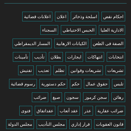
احكام نقض
اسلحة وذخائر
اعلان
اعلانات قضائية
الادارية العليا
الحبس الاحتياطي
السجناء
الصفة فى الطعن
الكيانات الارهابية
المسار الديمقراطي
انتخابات
انتهاكات
ايجارات
بطلان
تأديب
تأمينات
تشريعات
تشريعات وقوانين
تظلم
تعذيب
تفتيش
تلبس
حقوق عمال
حكم
حكم دستورية
رسوم قضائية
رهائن
سجن كرموز
سجون
صيغ
ضرائب
ضرائب عقارية
عذر
عقد أتعاب
عقداتفاق
فتوى
قانون العقوبات
قرار إداري
مجلس التأديب
مجلس الدولة