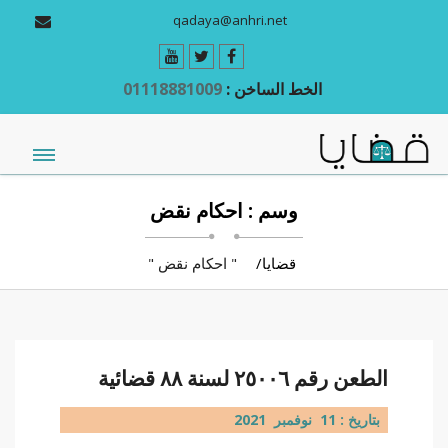
qadaya@anhri.net
الخط الساخن :
01118881009
وسم : احكام نقض
قضايا
" احكام نقض "
الطعن رقم ٢٥٠٠٦ لسنة ٨٨ قضائية
بتاريخ : 11 نوفمبر 2021