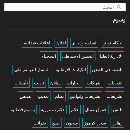
وسوم
احكام نقض
اسلحة وذخائر
اعلان
اعلانات قضائية
الادارية العليا
الحبس الاحتياطي
السجناء
الصفة فى الطعن
الكيانات الارهابية
المسار الديمقراطي
انتخابات
انتهاكات
ايجارات
بطلان
تأديب
تأمينات
تشريعات
تشريعات وقوانين
تظلم
تعذيب
تفتيش
تلبس
حقوق عمال
حكم
حكم دستورية
رسوم قضائية
رهائن
سجن كرموز
سجون
صيغ
ضرائب