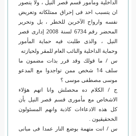
الداخلية ومأمور قسم قصر النيل ، ولا يتصور
ان يتسبب احد فى إحراق ممتلكاته وتعريض
نفسه وارواح الآخرين للخطر ، بل وتحرير
المحضر رقم 6734 لسنة 2008 إدارى قصر
النيل ، والذى طلبت فيه حماية المأمور
وحماية الداخلية والنائب العام للمقر ولحيازته
س / ما قولك وقد قرر بذات مضمون ما
سلف 14 شخص ممن تواجدوا مع المدعو
موسى مصطفى موسى ؟
ج / الكلام ده محصلش وانا اتهم هؤلاء
الاشخاص مع مأمورى قسم قصر النيل بأن
كل هذه الادعاءات كاذبة وانهم المسئولون
الخحقيقيون .
س / انت متهمة بوضع النار عمدا فى مبانى