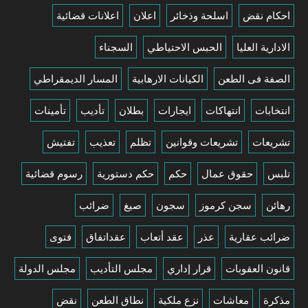
احكام نقض
اسلحة وذخائر
اعلان
اعلانات قضائية
الادارية العليا
الحبس الاحتياطي
السجناء
الصفة فى الطعن
الكيانات الارهابية
المسار الديمقراطي
انتخابات
انتهاكات
ايجارات
بطلان
تأديب
تأمينات
تشريعات
تشريعات وقوانين
تظلم
تعذيب
تفتيش
تلبس
حقوق عمال
حكم
حكم دستورية
رسوم قضائية
رهائن
سجن كرموز
سجون
صيغ
ضرائب
ضرائب عقارية
عذر
عقد أتعاب
عقداتفاق
فتوى
قانون العقوبات
قرار إداري
مجلس التأديب
مجلس الدولة
مذكرة
معاشات
نزع ملكية
نطاق الطعن
نقض