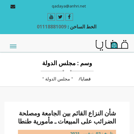
qadaya@anhri.net
الخط الساخن :
01118881009
وسم : مجلس الدولة
قضايا
" مجلس الدولة "
شأن النزاع القائم بين الجامعة ومصلحة
الضرائب على المبيعات ـ مأمورية طنطا
بتاريخ : 02 نوفمبر 2021